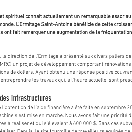
 et spirituel connaît actuellement un remarquable essor au
monde. L’Ermitage Saint-Antoine bénéficie de cette croissan
 ont fait remarquer une augmentation de la fréquentation 
ns, la direction de l’Ermitage a présenté aux divers paliers 
et MRC) un projet de développement comportant rénovations e
llions de dollars. Ayant obtenu une réponse positive couvra
 entreprendre les travaux qui, à l’heure actuelle, sont pre
es infrastructures
e l’obtention de l’aide financière a été faite en septembre 2
hine s’est mise en marche. Nous avons fait une priorité d
s à réaliser et qui s’élevaient à 600 000 $. Sans ces subv
éaliser. Depuis, le site fourmille de travailleurs équipés de