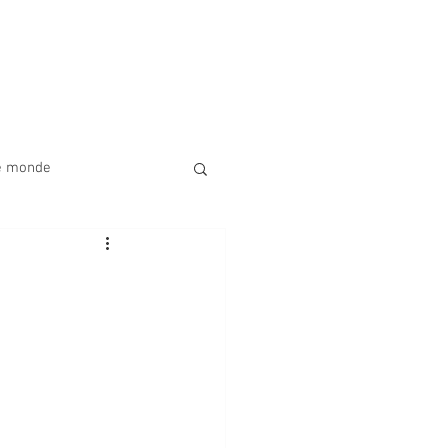
 de nous
Activités à venir
Don
Plus
le monde
re