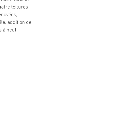
atre toitures 
novées, 
e, addition de 
 à neuf, 