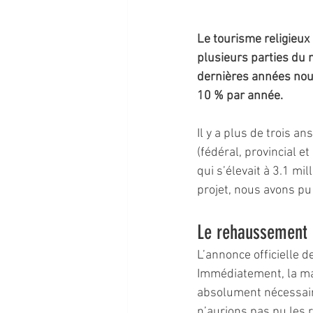
Le tourisme religieux
plusieurs parties du 
dernières années nous
10 % par année. 
Il y a plus de trois a
(fédéral, provincial 
qui s’élevait à 3.1 mi
projet, nous avons pu
Le rehaussement d
L’annonce officielle d
Immédiatement, la mac
absolument nécessaire
n’aurions pas pu les r