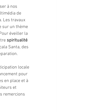
oser à nos 
ltimédia de 
. Les travaux 
e sur un thème 
 Pour éveiller la 
tre 
spiritualité
cala Santa, des 
éparation.
cipation locale 
nancement pour 
es en place et à 
iteurs et 
s remercions 