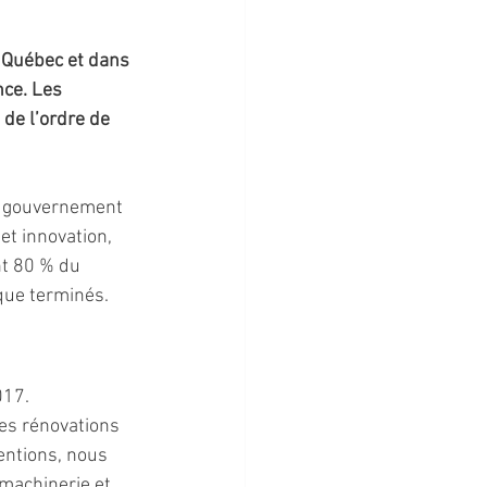
 Québec et dans 
ce. Les 
de l’ordre de 
de gouvernement 
t innovation, 
nt 80 % du 
sque terminés.
017. 
es rénovations 
entions, nous 
 machinerie et 