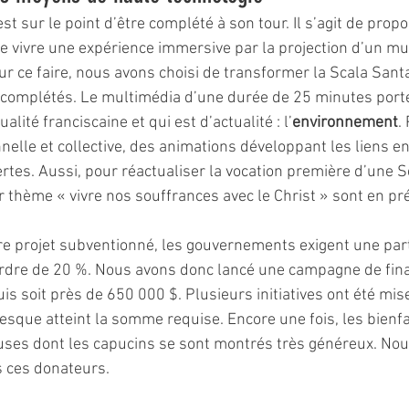
est sur le point d’être complété à son tour. Il s’agit de prop
 de vivre une expérience immersive par la projection d’un mu
ur ce faire, nous avons choisi de transformer la Scala Santa
omplétés. Le multimédia d’une durée de 25 minutes port
ualité franciscaine et qui est d’actualité : l’
environnement
.
elle et collective, des animations développant les liens en
ertes. Aussi, pour réactualiser la vocation première d’une S
 thème « vivre nos souffrances avec le Christ » sont en pr
 projet subventionné, les gouvernements exigent une parti
ordre de 20 %. Nous avons donc lancé une campagne de fi
uis soit près de 650 000 $. Plusieurs initiatives ont été mis
esque atteint la somme requise. Encore une fois, les bienfa
ses dont les capucins se sont montrés très généreux. Nou
s ces donateurs.