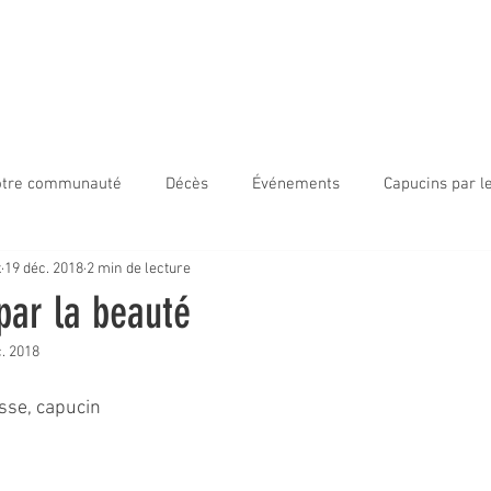
ir Capucin
Accueil
800ans
Nouvelles
À propos
tre communauté
Décès
Événements
Capucins par 
x
19 déc. 2018
2 min de lecture
s frères en mission
Capucins par le monde
Visage de frè
par la beauté
. 2018
ale jeunesse
Visio-Divina
sse, capucin