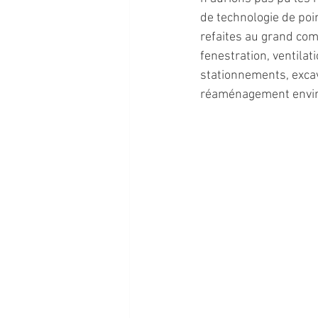
de technologie de poi
refaites au grand co
fenestration, ventila
stationnements, excava
réaménagement enviro