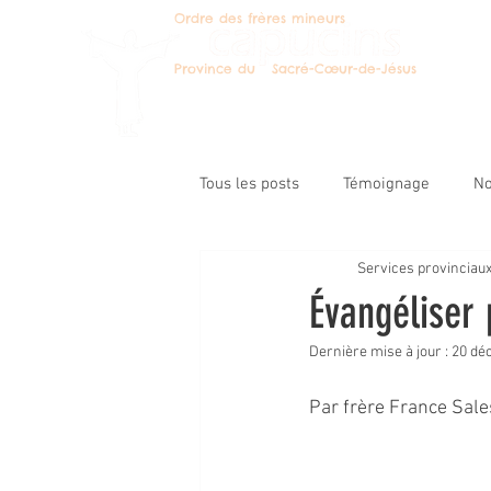
Ordre des frères mineurs
Deven
Province du Sacré-Cœur-de-Jésus
Tous les posts
Témoignage
No
Services provinciau
Message du ministre prov.
Le
Évangéliser 
Dernière mise à jour :
20 déc
Catégorie non définie
Pastor
Par frère France Sale