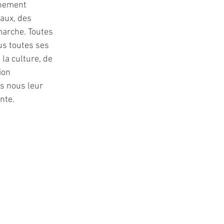
inement 
aux, des 
marche. Toutes 
us toutes ses 
 la culture, de 
ion 
s nous leur 
nte.