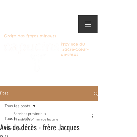
Ordre des frères mineurs
Province du
Sacré-Cœur-
de-Jésus
Devenir Capucin
Post
Tous les posts
Services provinciaux
Tous les posts
11 mai 2025
1 min de lecture
Avis de décès - frère Jacques
Témoignage