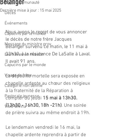
Bélanger
Notre communauté
Dernière mise à jour :
15 mai 2025
Décès
Événements
Nous avons le regret de vous annoncer 
Capucins par le monde
le décès de notre frère Jacques 
Message du ministre prov.
Bélanger survenu ce matin, le 11 mai à 
03h30, à la résidence De LaSalle à Laval. 
Les frères en mission
Il avait 91 ans.
Capucins par le monde
Visage de frère
La dépouille mortelle sera exposée en 
chapelle ardente 
au chœur des religieux 
Catégorie non définie
à la fraternité de la Réparation à 
Pastorale jeunesse
compter du jeudi 
15 mai à 13h30. 
(13h30 - 16h30, 18h -21h)
. Une soirée 
Visio-Divina
de prière suivra au même endroit à 19h.
Le lendemain vendredi le 16 mai, 
la 
chapelle ardente reprendra à partir de 