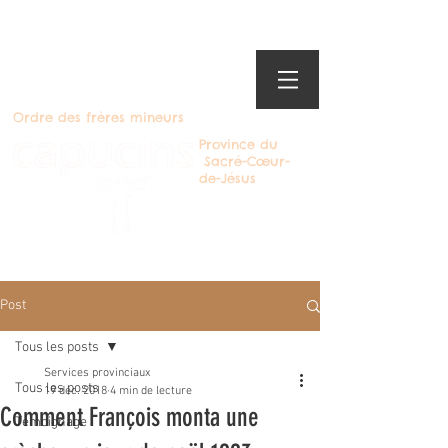
Ordre des frères mineurs
Province du
Sacré-Cœur-
de-Jésus
Devenir Capucin
Post
Tous les posts
Services provinciaux
Tous les posts
19 déc. 2018
4 min de lecture
Comment François monta une
Témoignage