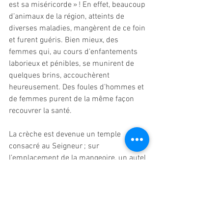
est sa miséricorde » ! En effet, beaucoup 
d’animaux de la région, atteints de 
diverses maladies, mangèrent de ce foin 
et furent guéris. Bien mieux, des 
femmes qui, au cours d’enfantements 
laborieux et pénibles, se munirent de 
quelques brins, accouchèrent 
heureusement. Des foules d’hommes et 
de femmes purent de la même façon 
recouvrer la santé. 
La crèche est devenue un temple 
consacré au Seigneur ; sur 
l’emplacement de la mangeoire, un autel 
est construit en l’honneur du 
bienheureux Père François, afin que là 
où des animaux ont autrefois mangé 
leur nourriture composée de foin, les 
hommes mangent désormais, pour la 