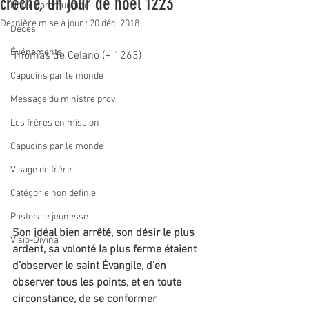
crèche, un jour de noël 1223
Notre communauté
Dernière mise à jour :
20 déc. 2018
Décès
Événements
Thomas de Celano (+ 1263)
Capucins par le monde
Message du ministre prov.
Les frères en mission
Capucins par le monde
Visage de frère
Catégorie non définie
Pastorale jeunesse
Son idéal bien arrêté, son désir le plus 
Visio-Divina
ardent, sa volonté la plus ferme étaient 
d’observer le saint Évangile, d’en 
observer tous les points, et en toute 
circonstance, de se conformer 