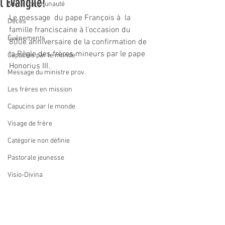
l'Évangile!
Notre communauté
Le message  du pape François à  la 
Décès
famille franciscaine à l’occasion du 
Événements
800e anniversaire de la confirmation de 
la Règle des frères mineurs par le pape 
Capucins par le monde
Honorius III.
Message du ministre prov.
Les frères en mission
Capucins par le monde
Visage de frère
Catégorie non définie
Pastorale jeunesse
Visio-Divina