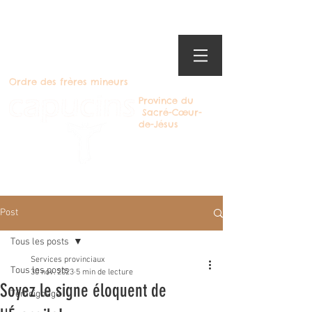
Ordre des frères mineurs
Province du
Sacré-Cœur-
de-Jésus
Devenir Capucin
Post
Tous les posts
Services provinciaux
Tous les posts
30 nov. 2023
5 min de lecture
Soyez le signe éloquent de
Témoignage