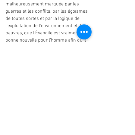
malheureusement marquée par les 
guerres et les conflits, par les égoïsmes 
de toutes sortes et par la logique de 
l’exploitation de l’environnement et des 
pauvres, que l’Évangile est vraiment la 
bonne nouvelle pour l’homme afin qu’il 
trouve avec courage la meilleure 
direction pour la construction d’une 
humanité nouvelle avec le courage de se 
mettre en route vers Jésus qui, « de 
riche qu’Il était, s’est fait pauvre pour 
nous, afin que nous devenions riches 
par sa pauvreté » (cf. 2 Co 8, 9).
Chers Frères et Soeurs, je vous 
confie la mission de savoir 
identifier les bons chemins à 
suivre pour pouvoir répondre 
avec audace et fidélité au 