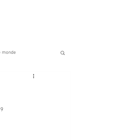
 de nous
Activités à venir
Don
Plus
le monde
re
X9