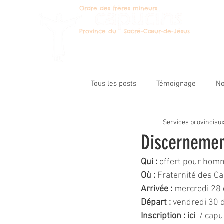
Ordre des frères mineurs
Deven
Province du Sacré-Cœur-de-Jésus
Tous les posts
Témoignage
No
Services provinciau
Message du ministre prov.
Le
Discernemen
Qui :
 offert pour hom
Catégorie non définie
Pastor
Où :
 Fraternité des Ca
Arrivée :
 mercredi 28
Départ :
 vendredi 30
Inscription :
ici
 / 
capu