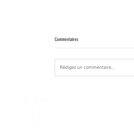
Commentaires
Rédigez un commentaire...
FÊTE DU SACRÉ-CŒUR DE JÉSUS
Devenir Capucin
Accueil