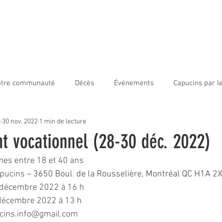
ir Capucin
Accueil
800ans
Nouvelles
À propos
tre communauté
Décès
Événements
Capucins par 
x
30 nov. 2022
1 min de lecture
s frères en mission
Capucins par le monde
Visage de frè
t vocationnel (28-30 déc. 2022)
mes entre 18 et 40 ans
ale jeunesse
Visio-Divina
pucins – 
3650 Boul. de la Rousselière, Montréal QC H1A 2
 décembre 2022 à 16 h
 décembre 2022 à 13 h
cins.info@gmail.com