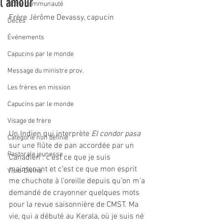
l’amour
Notre communauté
Frère Jérôme Devassy, capucin
Décès
Événements
Capucins par le monde
Message du ministre prov.
Les frères en mission
Capucins par le monde
Visage de frère
Un Indien qui interprète 
El condor pasa
Catégorie non définie
sur une flûte de pan accordée par un 
Pastorale jeunesse
Canadien : c’est ce que je suis 
maintenant et c’est ce que mon esprit 
Visio-Divina
me chuchote à l’oreille depuis qu’on m’a 
demandé de crayonner quelques mots 
pour la revue saisonnière de CMST. Ma 
vie, qui a débuté au Kerala, où je suis né 