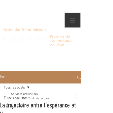
Ordre des frères mineurs
Province du
Sacré-Cœur-
de-Jésus
Devenir Capucin
Post
Tous les posts
Services provinciaux
Tous les posts
17 févr. 2023
2 min de lecture
La trajectoire entre l’espérance et
Témoignage