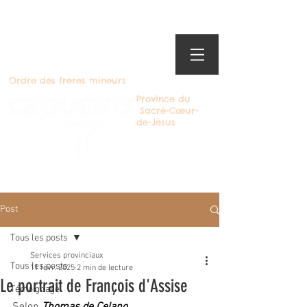
Ordre des frères mineurs
Province du
Sacré-Cœur-
de-Jésus
Devenir Capucin
Post
Tous les posts
Services provinciaux
Tous les posts
11 févr. 2025
2 min de lecture
Le portrait de François d'Assise
Témoignage