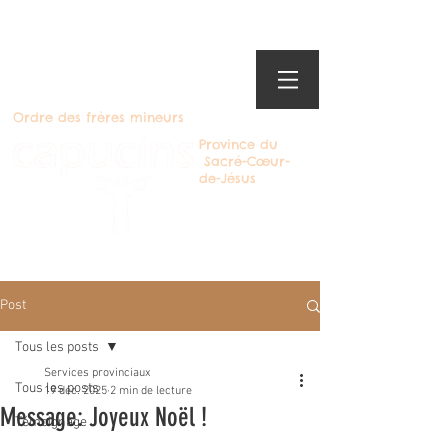
Ordre des frères mineurs
Province du
Sacré-Cœur-
de-Jésus
Devenir Capucin
Post
Tous les posts
Services provinciaux
Tous les posts
19 déc. 2025
2 min de lecture
Message: Joyeux Noël !
Témoignage