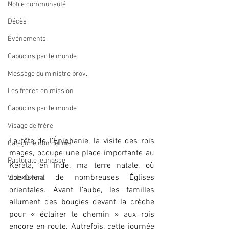
Notre communauté
Décès
Événements
Capucins par le monde
Message du ministre prov.
Les frères en mission
Capucins par le monde
Visage de frère
La fête de l’Épiphanie, la visite des rois 
Catégorie non définie
mages, occupe une place importante au 
Pastorale jeunesse
Kerala, en Inde, ma terre natale, où 
coexistent de nombreuses Églises 
Visio-Divina
orientales. Avant l’aube, les familles 
allument des bougies devant la crèche 
pour « éclairer le chemin » aux rois 
encore en route. Autrefois, cette journée 