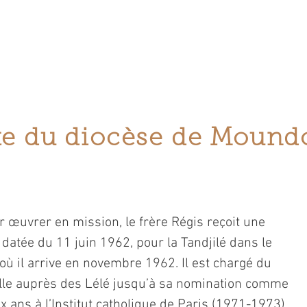
les études de philosophie et de théologie, respectivem
Ottawa. À la fin de la théologie, Régis fait une année
é de Montréal (1961-1962).
te du diocèse de Mound
r œuvrer en mission, le frère Régis reçoit une
datée du 11 juin 1962, pour la Tandjilé dans le
ù il arrive en novembre 1962. Il est chargé du
availle auprès des Lélé jusqu’à sa nomination comme
 ans à l’Institut catholique de Paris (1971-1973),