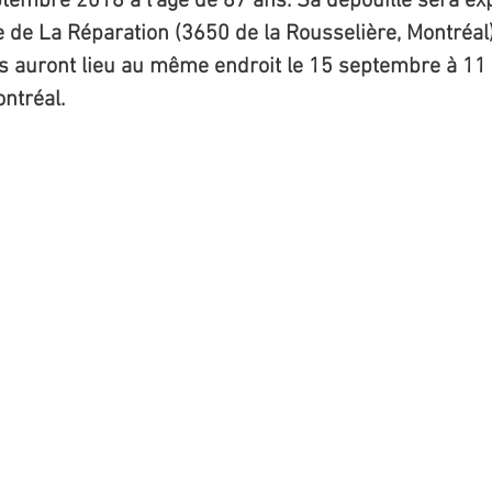
ptembre 2018 à l’âge de 87 ans. Sa dépouille sera ex
 de La Réparation (3650 de la Rousselière, Montréa
les auront lieu au même endroit le 15 septembre à 11
ntréal.
Bédard, fils de Lumina Allard et Georges Bédard, cord
 Laterrière, localité située près de l’ancienne ville d
ne famille de 13 enfants, dont 6 garçons et 7 filles (t