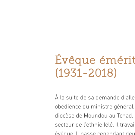
1961. Il fait 
Trembles et à 
à l’Universit
Évêque éméri
(1931-2018)
À la suite de sa demande d’alle
obédience du ministre général, 
diocèse de Moundou au Tchad, o
secteur de l’ethnie lélé. Il tr
évêque. Il passe cependant deux