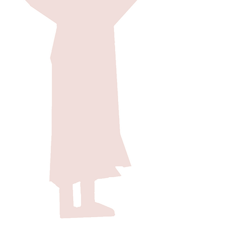
†
Le frère Régis
mars 1931. Il 
Il reçoit au b
Maurice Belzi
Régis sont rel
école de sa p
Rimouski et d
Augustin-de-D
14 août 1953 e
1954 et laprof