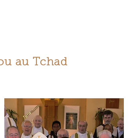
ent, à Pointe-aux-
 d’études pastorales
ou au Tchad