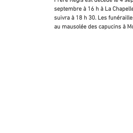
Frère Régis est décédé le 4 se
septembre à 16 h à La Chapelle
suivra à 18 h 30. Les funérail
au mausolée des capucins à Mo
†
Le frère Guy 
février 1934 à
le onzième d’u