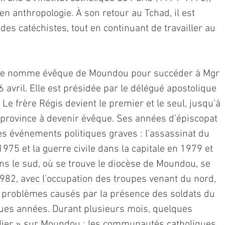
n anthropologie. À son retour au Tchad, il est
s catéchistes, tout en continuant de travailler au
 le nomme évêque de Moundou pour succéder à Mgr
 6 avril. Elle est présidée par le délégué apostolique
 Le frère Régis devient le premier et le seul, jusqu’à
a province à devenir évêque. Ses années d’épiscopat
s événements politiques graves : l’assassinat du
975 et la guerre civile dans la capitale en 1979 et
s le sud, où se trouve le diocèse de Moundou, se
 1982, avec l’occupation des troupes venant du nord,
s problèmes causés par la présence des soldats du
ues années. Durant plusieurs mois, quelques
plier » sur Moundou ; les communautés catholiques