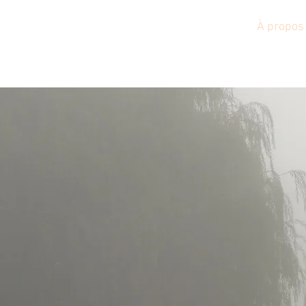
ir Capucin
Accueil
800ans
Nouvelles
À propos
ir Capucin