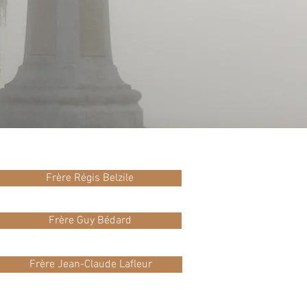
Frère Régis Belzile
Frère Guy Bédard
Frère Jean-Claude Lafleur