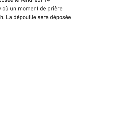
posée le vendredi 14
l) où un moment de prière
 h. La dépouille sera déposée
onnier, est né le 7
e Chicoutimi. Guy est
rois filles sont nées