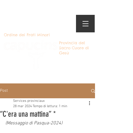
Ordine dei Frati Minori
Provincia del
Sacro Cuore di
Gesù
Diventare cappuccino
Post
Services provinciaux
28 mar 2024
Tempo di lettura: 1 min
“C'era una mattina” *
(Messaggio di Pasqua-2024)