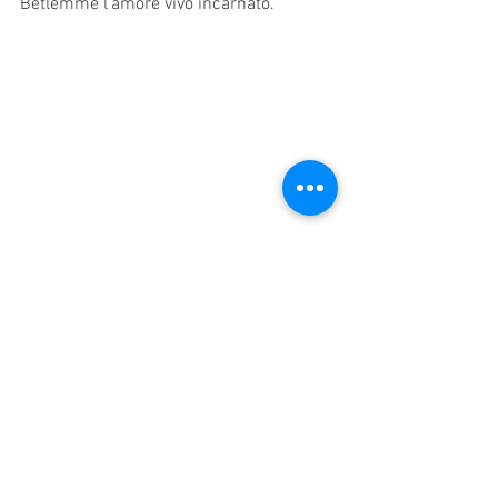
Betlemme l'amore vivo incarnato.
Questo è Francis' proposta: 
lasciati toccare dalla tenerezza 
del Natale e sarai fedele fino alla 
risurrezione della Pasqua, 
anche se il suo cammino passa 
attraverso la Croce. Dal 1223 