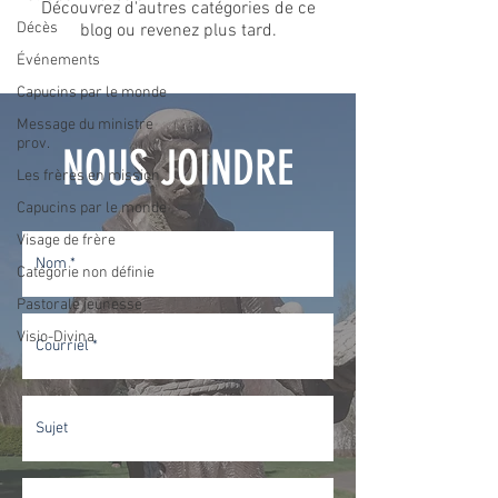
Découvrez d'autres catégories de ce
Décès
blog ou revenez plus tard.
Événements
Capucins par le monde
Message du ministre
prov.
NOUS JOINDRE
Les frères en mission
Capucins par le monde
Visage de frère
Catégorie non définie
Pastorale jeunesse
Visio-Divina