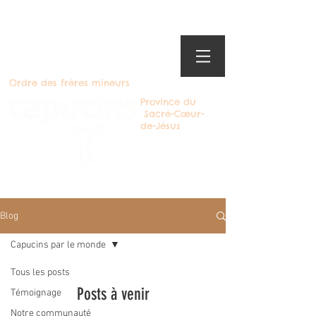
Ordre des frères mineurs
Province du
Sacré-Cœur-
de-Jésus
Devenir Capucin
Blog
Capucins par le monde
Tous les posts
Posts à venir
Témoignage
Notre communauté