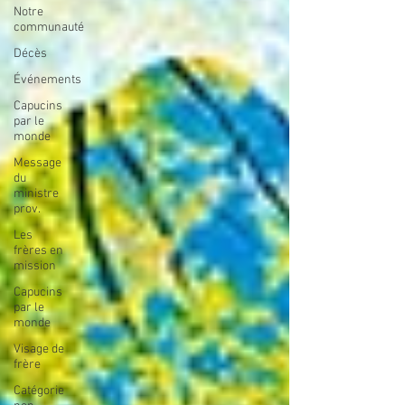
Notre
communauté
Décès
Événements
Capucins
par le
monde
Message
du
ministre
prov.
Les
frères en
mission
Capucins
par le
monde
Visage de
frère
Catégorie