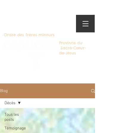
Ordre des frères mineurs
Province du
Sacré-Cœur-
de-Jésus
Devenir Capucin
Blog
Décès
Tous les
posts
Témoignage