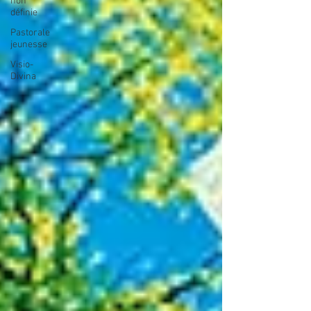
non
définie
Pastorale
jeunesse
Visio-
Divina