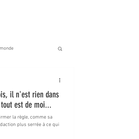
 de nous
Activités à venir
Don
Plus
e monde
e
is, il n'est rien dans
 tout est de moi...
firmer la règle, comme sa
rédaction plus serrée à ce qui