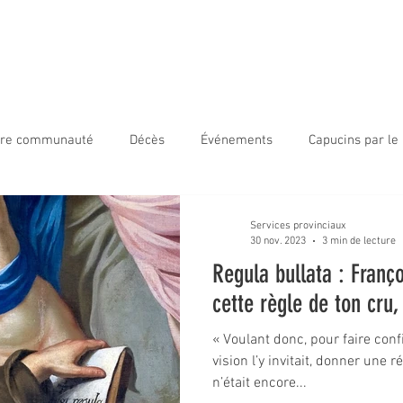
ir Capucin
Accueil
800ans
Nouvelles
À propos
tre communauté
Décès
Événements
Capucins par l
 frères en mission
Capucins par le monde
Visage de frèr
Services provinciaux
30 nov. 2023
3 min de lecture
Regula bullata : Franço
le jeunesse
Visio-Divina
cette règle de ton cru,
« Voulant donc, pour faire con
vision l’y invitait, donner une 
n’était encore...