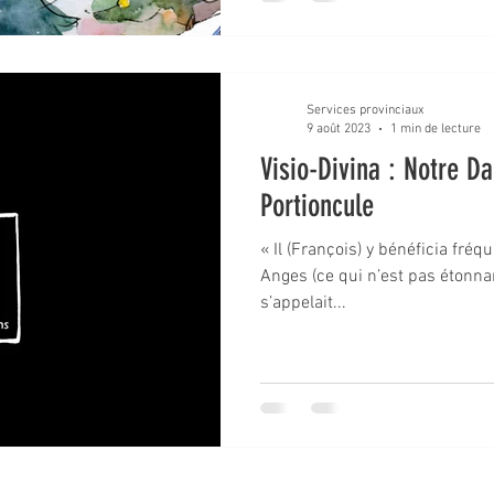
Services provinciaux
9 août 2023
1 min de lecture
Visio-Divina : Notre D
Portioncule
« Il (François) y bénéficia fré
Anges (ce qui n’est pas étonnant
s’appelait...