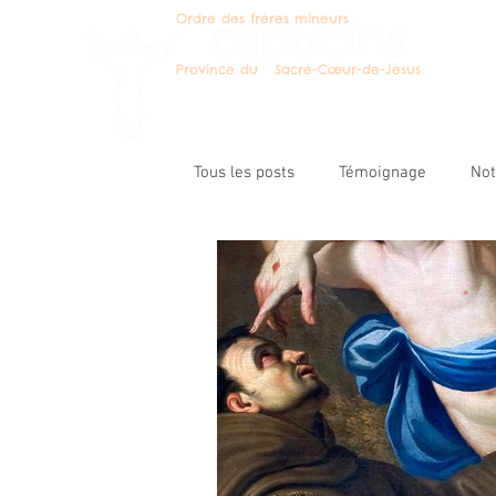
Ordre des frères mineurs
Deven
Province du Sacré-Cœur-de-Jésus
Tous les posts
Témoignage
No
Message du ministre prov.
Les
Catégorie non définie
Pastora