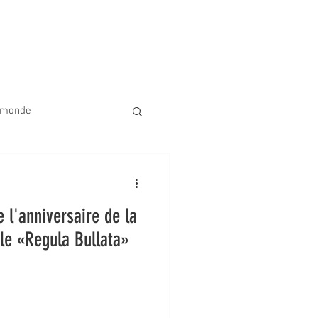
 de nous
Activités à venir
Don
Plus
e monde
e
 l'anniversaire de la
le «Regula Bullata»