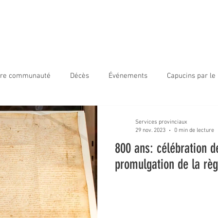
ir Capucin
Accueil
800ans
Nouvelles
À propos
tre communauté
Décès
Événements
Capucins par l
 frères en mission
Capucins par le monde
Visage de frèr
Services provinciaux
29 nov. 2023
0 min de lecture
800 ans: célébration de
le jeunesse
Visio-Divina
promulgation de la règ