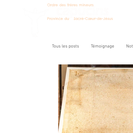
Ordre des frères mineurs
Deven
Province du Sacré-Cœur-de-Jésus
Tous les posts
Témoignage
No
Message du ministre prov.
Les
Catégorie non définie
Pastora