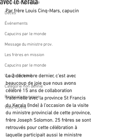
avec le Kerala
Notre communauté
Par frère Louis Cinq-Mars, capucin
Décès
Événements
Capucins par le monde
Message du ministre prov.
Les frères en mission
Capucins par le monde
Le 2 décembre dernier, c’est avec 
Visage de frère
beaucoup de joie que nous avons 
Catégorie non définie
célébré 15 ans de collaboration 
Pastorale jeunesse
fraternelle avec la province St Francis 
du Kerala (Inde) à l’occasion de la visite 
Visio-Divina
du ministre provincial de cette province, 
frère Joseph Solomon. 25 frères se sont 
retrouvés pour cette célébration à 
laquelle participait aussi le ministre 