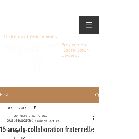
Ordre des frères mineurs
Province du
Sacré-Cœur-
de-Jésus
Devenir Capucin
Post
Tous les posts
Services provinciaux
Tous les posts
22 déc. 2019
3 min de lecture
15 ans de collaboration fraternelle
Témoignage