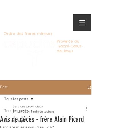
Ordre des frères mineurs
Province du
Sacré-Cœur-
de-Jésus
Devenir Capucin
Post
Tous les posts
Services provinciaux
Tous les posts
27 juin 2024
1 min de lecture
Avis de décès - frère Alain Picard
Témoignage
Dernière mise à jour :
3 juil. 2024