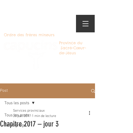
Ordre des frères mineurs
Province du
Sacré-Cœur-
de-Jésus
Devenir Capucin
Post
Tous les posts
Services provinciaux
Tous les posts
20 juil. 2017
1 min de lecture
Chapitre 2017 – jour 3
Témoignage