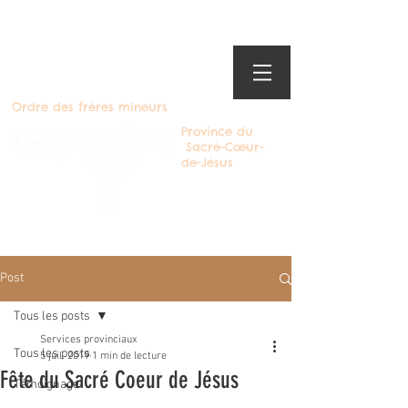
Ordre des frères mineurs
Province du
Sacré-Cœur-
de-Jésus
Devenir Capucin
Post
Tous les posts
Services provinciaux
Tous les posts
5 juil. 2019
1 min de lecture
Fête du Sacré Coeur de Jésus
Témoignage