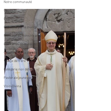
Notre communauté
Décès
Événements
Capucins par le monde
Message du ministre prov.
Les frères en mission
Capucins par le monde
Visage de frère
Catégorie non définie
Pastorale jeunesse
Visio-Divina