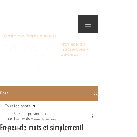
Ordre des frères mineurs
Province du
Sacré-Cœur-
de-Jésus
Devenir Capucin
Post
Tous les posts
Services provinciaux
Tous les posts
3 oct. 2022
2 min de lecture
En peu de mots et simplement!
Témoignage