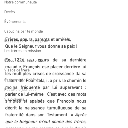
Notre communauté
Décès
Événements
Capucins par le monde
Frères, sœurs, parents et ami(e)s,
Message du ministre prov.
Que le Seigneur vous donne sa paix !
Les frères en mission
En 1226, au cours de sa dernière 
Capucins par le monde
maladie, François ose placer derrière lui 
Visage de frère
les multiples crises de croissance da sa 
Catégorie non définie
fraternité. Pour cela, il a pris le chemin le 
moins fréquenté par lui auparavant : 
Pastorale jeunesse
parler de lui-même.  C’est avec des mots 
Visio-Divina
simples et apaisés que François nous 
décrit la naissance tumultueuse de sa 
fraternité dans son Testament. 
« Après 
que le Seigneur m'eut donné des frères, 