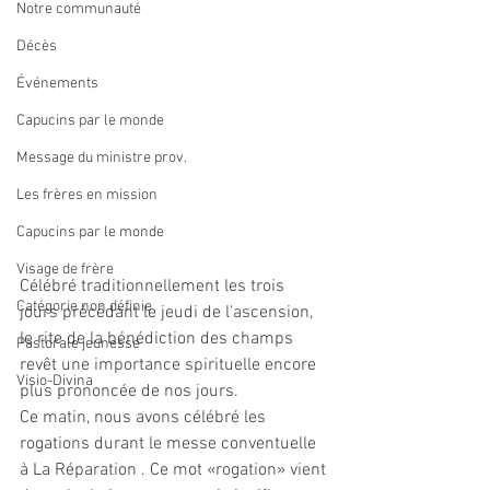
Notre communauté
Décès
Événements
Capucins par le monde
Message du ministre prov.
Les frères en mission
Capucins par le monde
Visage de frère
Célébré traditionnellement les trois 
Catégorie non définie
jours précédant le jeudi de l'ascension, 
le rite de la bénédiction des champs 
Pastorale jeunesse
revêt une importance spirituelle encore 
Visio-Divina
plus prononcée de nos jours. 
Ce matin, nous avons célébré les 
rogations durant le messe conventuelle 
à La Réparation . Ce mot «rogation» vient 