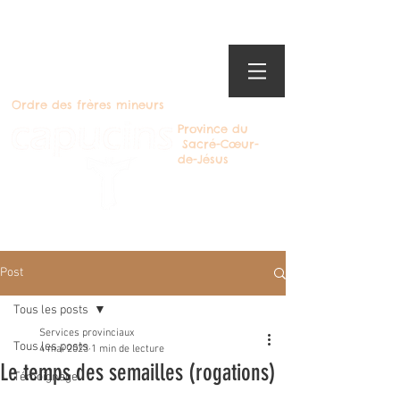
Ordre des frères mineurs
Province du
Sacré-Cœur-
de-Jésus
Devenir Capucin
Post
Tous les posts
Services provinciaux
Tous les posts
4 mai 2023
1 min de lecture
Le temps des semailles (rogations)
Témoignage