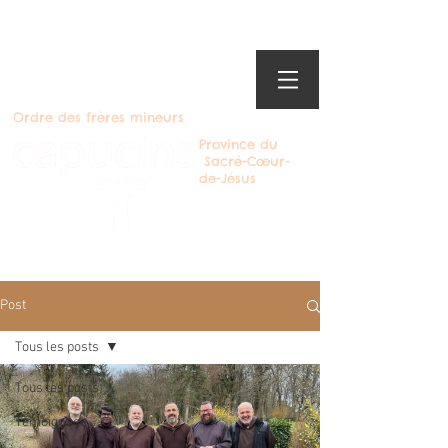
Ordre des frères mineurs
Province du
Sacré-Cœur-
de-Jésus
Devenir Capucin
Post
Tous les posts
Tous les posts
Témoignage