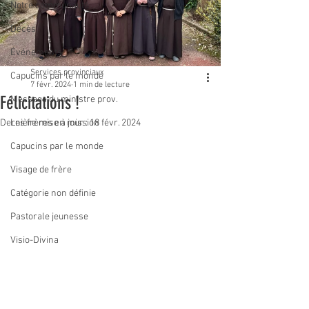
Notre communauté
Décès
Événements
Services provinciaux
Capucins par le monde
7 févr. 2024
1 min de lecture
Félicitations !
Message du ministre prov.
Dernière mise à jour :
Les frères en mission
18 févr. 2024
Capucins par le monde
Visage de frère
Catégorie non définie
Pastorale jeunesse
Visio-Divina